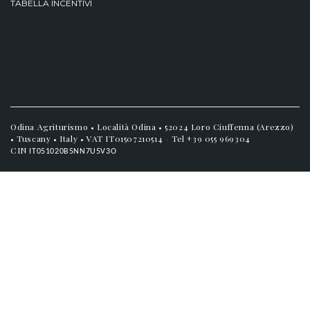
TABELLA INCENTIVI
Odina Agriturismo • Località Odina • 52024 Loro Ciuffenna (Arezzo)
• Tuscany • Italy • VAT IT01507210514
•
Tel +39 055 969304
CIN
IT051020B5NN7U5V3O