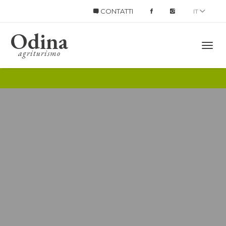
CONTATTI
IT
Odina
Title
agriturismo
Mobi
Men